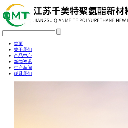
首页
关于我们
产品中心
新闻资讯
生产车间
联系我们