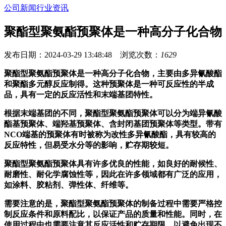
公司新闻
行业资讯
​聚酯型聚氨酯预聚体是一种高分子化合物
发布日期：2024-03-29 13:48:48 浏览次数：
1629
聚酯型聚氨酯
预聚体
是一种高分子化合物，主要由多异氰酸酯
和聚酯多元醇反应制得。这种预聚体是一种可反应性的半成
品，具有一定的反应活性和末端基团特性。
根据末端基团的不同，聚酯型
聚氨酯预聚体
可以分为端异氰酸
酯基预聚体、端羟基预聚体、含封闭基团预聚体等类型。带有
NCO端基的预聚体有时被称为改性多异氰酸酯，具有较高的
反应特性，但易受水分等的影响，贮存期较短。
聚酯型聚氨酯预聚体具有许多优良的性能，如良好的耐候性、
耐磨性、耐化学腐蚀性等，因此在许多领域都有广泛的应用，
如涂料、胶粘剂、弹性体、纤维等。
需要注意的是，聚酯型聚氨酯预聚体的制备过程中需要严格控
制反应条件和原料配比，以保证产品的质量和性能。同时，在
使用过程中也需要注意其反应活性和贮存期限，以避免出现不