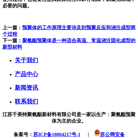
必要的问题。
上一篇：
预聚体的工作原理主要涉及到预聚反应和浇注成型两
个过程
下一篇：
聚氨酯预聚体是一种适合高温、常温浇注固化成型的
新型材料
关于我们
产品中心
新闻资讯
联系我们
江苏千美特聚氨酯新材料有限公司是一家以生产：聚氨酯预聚
体为主的企业。
备案号：
苏ICP备18004217号-1
|
苏公网安备