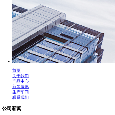
首页
关于我们
产品中心
新闻资讯
生产车间
联系我们
公司新闻