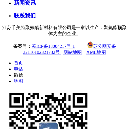
新闻资讯
联系我们
江苏千美特聚氨酯新材料有限公司是一家以生产：聚氨酯预聚
体为主的企业。
备案号：
苏ICP备18004217号-1
|
苏公网安备
32110102321732号
网站地图
XML地图
首页
电话
微信
地图