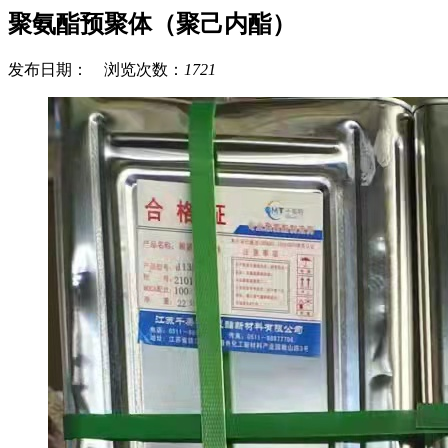
聚氨酯预聚体（聚己内酯）
发布日期： 浏览次数：
1721